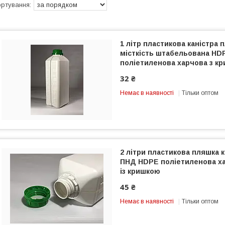
1 літр пластикова каністра 
місткість штабельована HD
поліетиленова харчова з к
32 ₴
Немає в наявності
Тільки оптом
2 літри пластикова пляшка к
ПНД HDPE поліетиленова ха
із кришкою
45 ₴
Немає в наявності
Тільки оптом