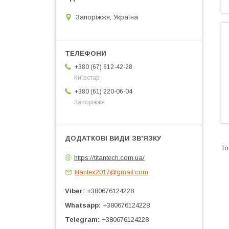
Запоріжжя, Україна
+380 (67) 612-42-28
Київстар
+380 (61) 220-06-04
Запоріжжя
https://titantech.com.ua/
titantex2017@gmail.com
Viber
+380676124228
Whatsapp
+380676124228
Telegram
+380676124228