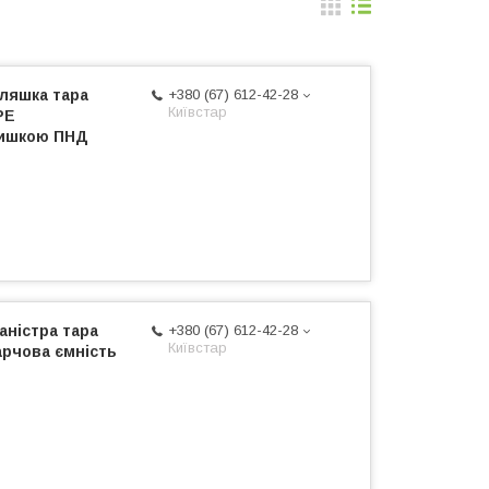
пляшка тара
+380 (67) 612-42-28
Київстар
PE
ришкою ПНД
аністра тара
+380 (67) 612-42-28
Київстар
рчова ємність