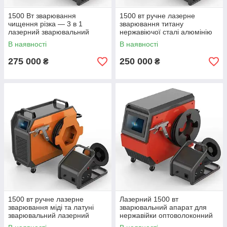
1500 Вт зварювання
1500 вт ручне лазерне
чищення різка — 3 в 1
зварювання титану
лазерний зварювальний
нержавіючої сталі алюмінію
верстат алюмінію нержавійки
зварювальний лазерний
В наявності
В наявності
сталі
апарат 3в1
275 000
250 000
₴
₴
1500 вт ручне лазерне
Лазерний 1500 вт
зварювання міді та латуні
зварювальний апарат для
зварювальний лазерний
нержавійки оптоволоконний
апарат
лазерний зварювання