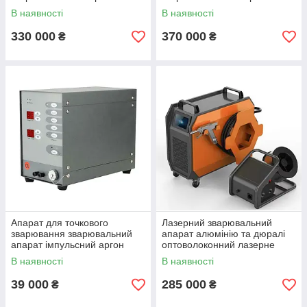
оптоволоконний лазерний
апарат чищення різання 1,5
В наявності
В наявності
1500
квт
330 000
370 000
₴
₴
Апарат для точкового
Лазерний зварювальний
зварювання зварювальний
апарат алюмінію та дюралі
апарат імпульсний аргон
оптоволоконний лазерне
ARC NC
зварювання 1500 1,5 кВт
В наявності
В наявності
39 000
285 000
₴
₴