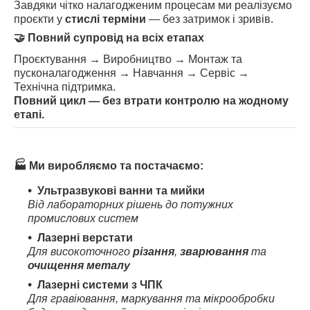
Завдяки чітко налагодженим процесам ми реалізуємо
проєкти у
стислі терміни
— без затримок і зривів.
🤝
Повний супровід на всіх етапах
Проєктування → Виробництво → Монтаж та
пусконалагодження → Навчання → Сервіс →
Технічна підтримка.
Повний цикл — без втрати контролю на жодному
етапі.
🏭
Ми виробляємо та постачаємо:
Ультразвукові ванни та мийки
Від лабораторних рішень до потужних
промислових систем
Лазерні верстати
Для високоточного
різання
,
зварювання
та
очищення металу
Лазерні системи з ЧПК
Для гравіювання, маркування та мікрообробки