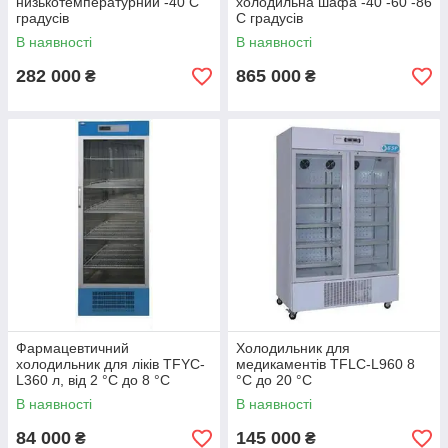
низькотемпературний -40 С
холодильна шафа -40 -60 -86
градусів
C градусів
В наявності
В наявності
282 000
865 000
₴
₴
Фармацевтичний
Холодильник для
холодильник для ліків TFYC-
медикаментів TFLC-L960 8
L360 л, від 2 °C до 8 °C
°С до 20 °С
В наявності
В наявності
84 000
145 000
₴
₴