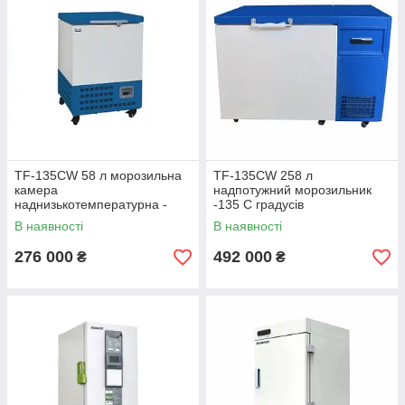
TF-135CW 58 л морозильна
TF-135CW 258 л
камера
надпотужний морозильник
наднизькотемпературна -
-135 С градусів
135 градусів
В наявності
В наявності
276 000
492 000
₴
₴