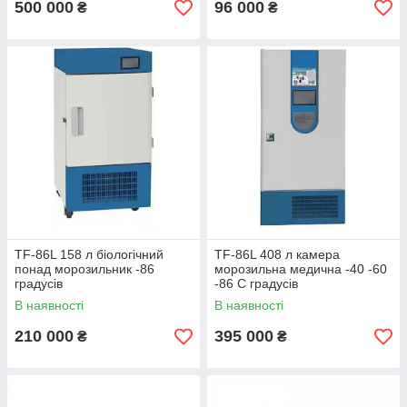
500 000
96 000
₴
₴
TF-86L 158 л біологічний
TF-86L 408 л камера
понад морозильник -86
морозильна медична -40 -60
градусів
-86 С градусів
В наявності
В наявності
210 000
395 000
₴
₴