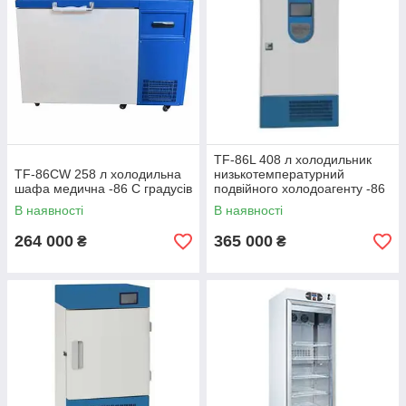
TF-86L 408 л холодильник
TF-86CW 258 л холодильна
низькотемпературний
шафа медична -86 С градусів
подвійного холодоагенту -86
С градусів
В наявності
В наявності
264 000
365 000
₴
₴