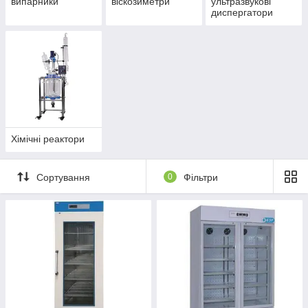
випарники
віскозиметри
ультразвукові
диспергатори
Хімічні реактори
Сортування
0
Фільтри