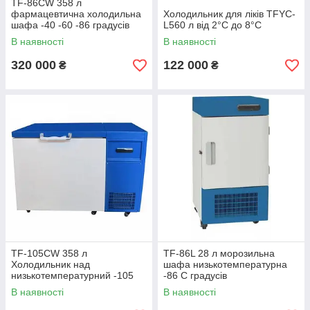
TF-86CW 358 л
фармацевтична холодильна
Холодильник для ліків TFYC-
шафа -40 -60 -86 градусів
L560 л від 2°С до 8°С
В наявності
В наявності
320 000
122 000
₴
₴
TF-105CW 358 л
TF-86L 28 л морозильна
Холодильник над
шафа низькотемпературна
низькотемпературний -105
-86 C градусів
градусів
В наявності
В наявності