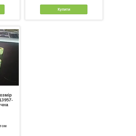
Купити
розмір
13957-
ічна
птом