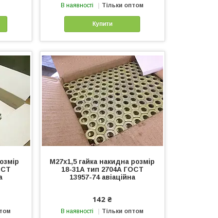
В наявності
Тільки оптом
Купити
розмір
М27х1,5 гайка накидна розмір
ОСТ
18-31А тип 2704А ГОСТ
а
13957-74 авіаційна
142 ₴
птом
В наявності
Тільки оптом