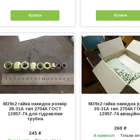
Купити
Купити
М39х2 гайка накидна розмір
М39х2 гайка накидна 
28-31А тип 2704А ГОСТ
30-31А тип 2704А Г
13957-74 для гідравліки
13957-74 авіаційн
трубна
260 ₴
245 ₴
В наявності
Тільки о