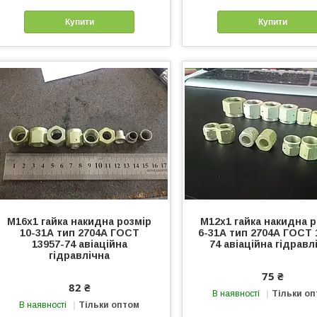
Купити
Купити
М16х1 гайка накидна розмір
М12х1 гайка накидна 
10-31А тип 2704А ГОСТ
6-31А тип 2704А ГОСТ 
13957-74 авіаційна
74 авіаційна гідравл
гідравлічна
75 ₴
82 ₴
В наявності
Тільки о
В наявності
Тільки оптом