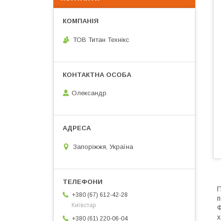
ТОВ Титан Технікс
Олександр
Запоріжжя, Україна
П
+380 (67) 612-42-28
п
Київстар
Ф
х
+380 (61) 220-06-04