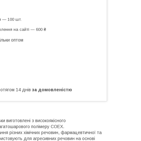
 — 100 шт.
лення на сайті — 600 ₴
ільки оптом
ротягом 14 днів
за домовленістю
ки виготовлені з високоякісного
багатошарового полімеру СОЕХ.
ння різних хімічних речовин, фармацевтичної та
ристовують для агресивних речовин на основі