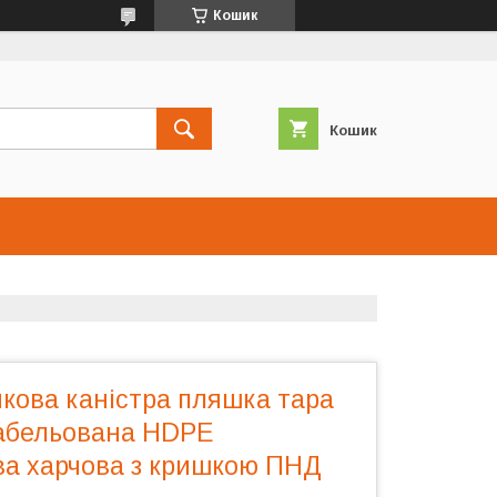
Кошик
Кошик
икова каністра пляшка тара
табельована HDPE
ва харчова з кришкою ПНД