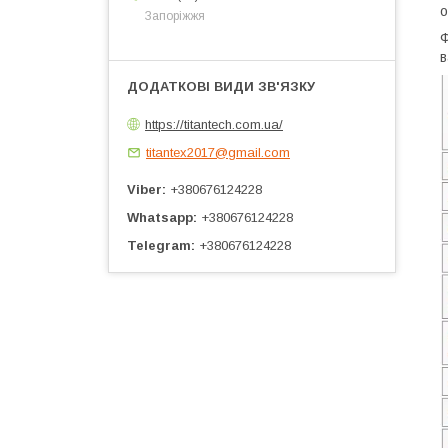
о
Запоріжжя
Ф
в
https://titantech.com.ua/
titantex2017@gmail.com
Viber
+380676124228
Whatsapp
+380676124228
Telegram
+380676124228