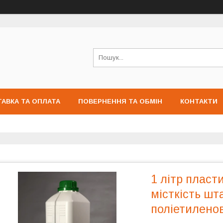
АВКА ТА ОПЛАТА
ПОВЕРНЕННЯ ТА ОБМІН
КОНТАКТИ
1 літр пласт
місткість ш
поліетилено