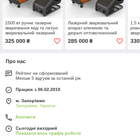
1500 вт ручне лазерне
Лазерний зварювальний
1,5 
зварювання міді та латуні
апарат алюмінію та
різа
зварювальний лазерний
дюралі оптоволоконний
звар
апарат
лазерне зварювання 1500
опто
325 000
285 000
330
₴
₴
1,5 кВт
150
Про нас
Рейтинг не сформований
Менше 5 відгуків за останній рік
Працює з 06.02.2010
м. Запоріжжя
Запоріжжя, Україна
Контакти
Сьогодні вихідний
Показати весь графік роботи