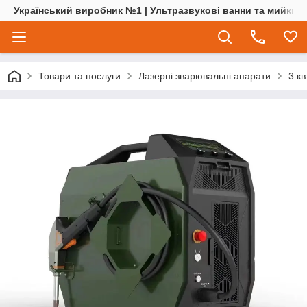
Український виробник №1 | Ультразвукові ванни та мийки | 
Товари та послуги
Лазерні зварювальні апарати
3 к