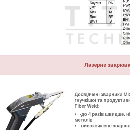
Лазерне зварюв
Досвідчені зварники MI
гнучкішої та продуктив
Fiber Weld:
-до 4 разів швидше, н
металів
високоякісне зварюва