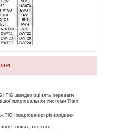
ання
G і TIG швидко оцінять переваги
нішої зварювальної системи Titan
іж TIG і зварювання різнорідних
ння тонких, товстих,