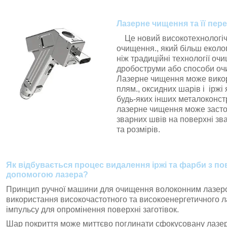
Лазерне чищення та її пер
Це новий високотехнологічн
очищення., який більш еколо
ніж традиційні технології очи
дробоструми або способи очи
Лазерне чищення може вико
плям., оксидних шарів і іржі
будь-яких інших металоконст
лазерне чищення може засто
зварних швів на поверхні зв
та розмірів.
Як відбувається процес видалення іржі та фарби з по
допомогою лазера?
Принцип ручної машини для очищення волоконним лазер
використання високочастотного та високоенергетичного 
імпульсу для опромінення поверхні заготівок.
Шар покриття може миттєво поглинати сфокусовану лазер