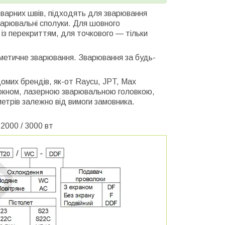
варних швів, підходять для зварювання
варювальні сполуки. Для шовного
 із перекриттям, для точкового — тільки
метичне зварювання. Зварювання за будь-
мих брендів, як-от Raycu, JPT, Max
локном, лазерною зварювальною головкою,
трів залежно від вимоги замовника.
2000 / 3000 вт