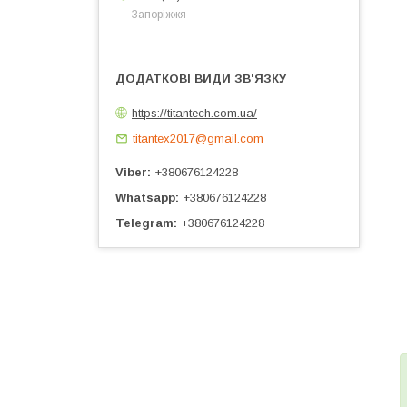
Запоріжжя
https://titantech.com.ua/
titantex2017@gmail.com
Viber
+380676124228
Whatsapp
+380676124228
Telegram
+380676124228