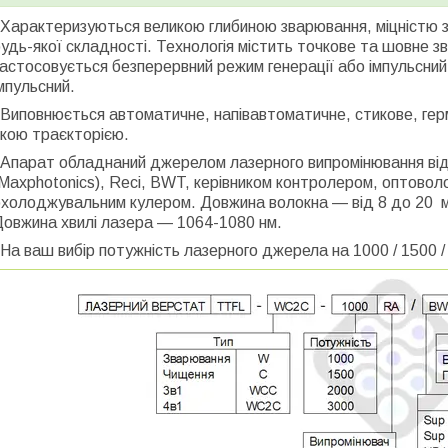
Характеризуються великою глибиною зварювання, міцністю з
удь-якої складності. Технологія містить точкове та шовне з
астосовується безперервний режим генерації або імпульсний
мпульсний.
Виповнюється автоматичне, напівавтоматичне, стикове, гер
якою траєкторією.
Апарат обладнаний джерелом лазерного випромінювання відо
Maxphotonics), Reci, BWT, керівником контролером, оптово
холоджувальним кулером. Довжина волокна — від 8 до 20 ме
Довжина хвилі лазера — 1064-1080 нм.
а ваш вибір потужність лазерного джерела на 1000 / 1500 / 