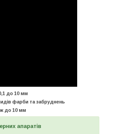
0,1 до 10 мм
 видів фарби та забруднень
аж до 10 мм
ерних апаратів