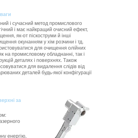
еваги
ий і сучасний метод промислового
гічний і має найкращий очисний ефект,
щення, як-от піскоструми й інші
щення окунанням у хім розчини і тд.
ристовуватися для очищення олійних
 як на промисловому обладнанні, так і
рукцій деталях і поверхнях. Також
совуватися для видалення слідів від
арюваних деталей будь-якої конфігурації
верхні за
ом:
лазерного
ну енергію,