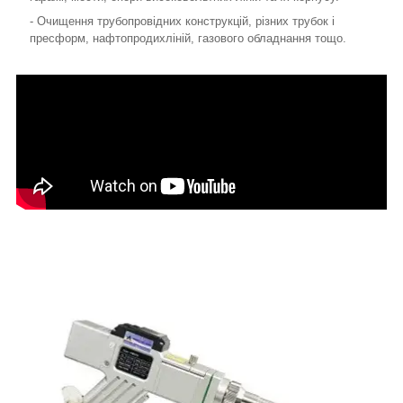
- Очищення трубопровідних конструкцій, різних трубок і
пресформ, нафтопродихліній, газового обладнання тощо.