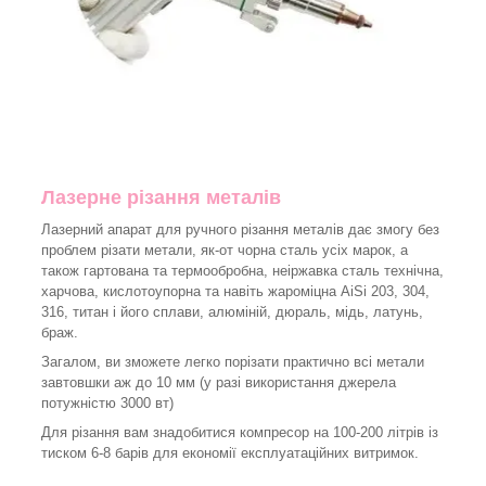
Лазерне різання металів
Лазерний апарат для ручного різання металів дає змогу без
проблем різати метали, як-от чорна сталь усіх марок, а
також гартована та термообробна, неіржавка сталь технічна,
харчова, кислотоупорна та навіть жароміцна AiSi 203, 304,
316, титан і його сплави, алюміній, дюраль, мідь, латунь,
браж.
Загалом, ви зможете легко порізати практично всі метали
завтовшки аж до 10 мм (у разі використання джерела
потужністю 3000 вт)
Для різання вам знадобитися компресор на 100-200 літрів із
тиском 6-8 барів для економії експлуатаційних витримок.