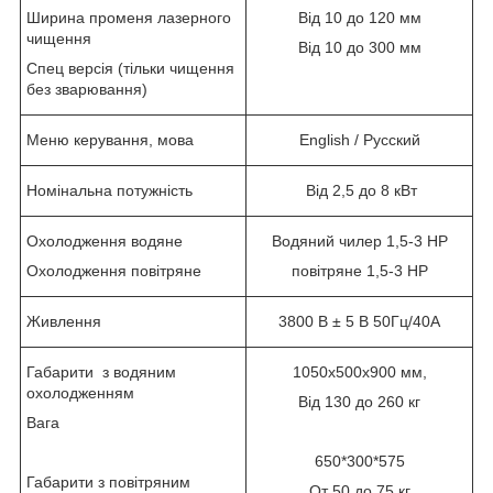
Ширина променя лазерного
Від 10 до 120 мм
чищення
Від 10 до 300 мм
Спец версія (тільки чищення
без зварювання)
Меню керування, мова
English / Русский
Номінальна потужність
Від 2,5 до 8 кВт
Охолодження водяне
Водяний чилер 1,5-3 HP
Охолодження повітряне
повітряне 1,5-3 HP
Живлення
3800 В ± 5 В 50Гц/40А
Габарити з водяним
1050х500х900 мм,
охолодженням
Від 130 до 260 кг
Вага
650*300*575
Габарити з повітряним
От 50 до 75 кг