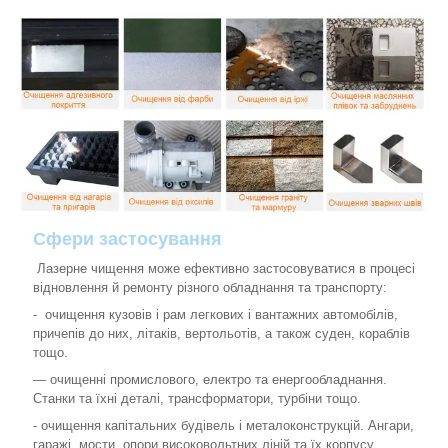
Сфери застосування
Лазерне чищення може ефективно застосовуватися в процесі
відновлення й ремонту різного обладнання та транспорту:
- очищення кузовів і рам легкових і вантажних автомобілів,
причепів до них, літаків, вертольотів, а також суден, кораблів
тощо.
— очищенні промислового, електро та енергообладнання.
Станки та їхні деталі, трансформатори, турбіни тощо.
- очищення капітальних будівель і металоконструкцій. Ангари,
гаражі, мости, опори високовольтних ліній та їх корпусу.