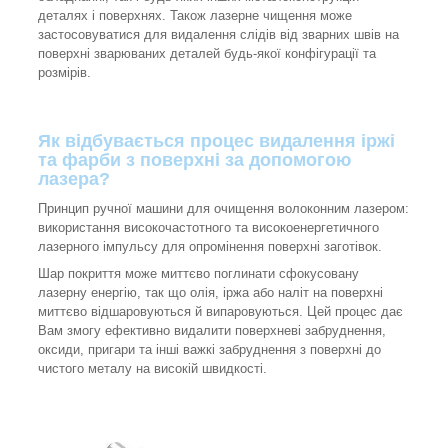
деталях і поверхнях. Також лазерне чищення може
застосовуватися для видалення слідів від зварних швів на
поверхні зварюваних деталей будь-якої конфігурації та
розмірів.
Як відбувається процес видалення іржі
та фарби з поверхні за допомогою
лазера?
Принцип ручної машини для очищення волоконним лазером:
використання високочастотного та високоенергетичного
лазерного імпульсу для опромінення поверхні заготівок.
Шар покриття може миттєво поглинати сфокусовану
лазерну енергію, так що олія, іржа або наліт на поверхні
миттєво відшаровуються й випаровуються. Цей процес дає
Вам змогу ефективно видалити поверхневі забруднення,
оксиди, пригари та інші важкі забруднення з поверхні до
чистого металу на високій швидкості.