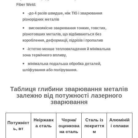
Fiber Weld:
-до 4 разів швидше, ніж TIG і зварювання
різнорідних металів
високоякісне зварювання тонких, товстих,
різнотовших металів, що відбиваються без
короблення, деформації, підрізів і пропалив
-істотно менше тепловкладення й мінімальна
зона термічного впливу,
мінімальна подальша обробка деталей,
шліфування або полірування.
Таблиця глибини зварювання металів
залежно від потужності лазерного
зварювання
Неіржавк
Чорна/
Сталь із
Алюміній
Потужніст
а сталь
оцинкова
покриття
і сплави
ь, вт
на сталь
м