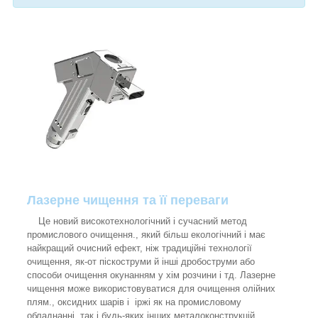
Лазерне чищення та її переваги
Це новий високотехнологічний і сучасний метод
промислового очищення., який більш екологічний і має
найкращий очисний ефект, ніж традиційні технології
очищення, як-от піскоструми й інші дробоструми або
способи очищення окунанням у хім розчини і тд. Лазерне
чищення може використовуватися для очищення олійних
плям., оксидних шарів і іржі як на промисловому
обладнанні, так і будь-яких інших металоконструкцій