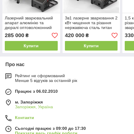
Лазерний зварювальний
3в1 лазерне зварювання 2
1,5 
апарат алюмінію та
кВт чищення та різання
різа
дюралі оптоволоконний
нержавіюча сталь титан
звар
лазерне зварювання 1500
латунь 2000 вт
опто
285 000
420 000
330
₴
₴
1,5 кВт
150
Купити
Купити
Про нас
Рейтинг не сформований
Менше 5 відгуків за останній рік
Працює з 06.02.2010
м. Запоріжжя
Запоріжжя, Україна
Контакти
Сьогодні працює з 09:00 до 17:30
Показати весь графік роботи