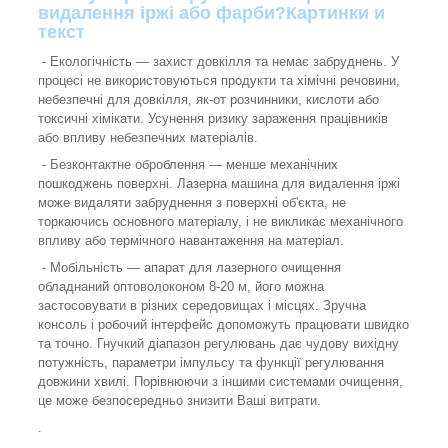
видалення іржі або фарби?
Картинки и
текст
- Екологічність — захист довкілля та немає забруднень. У
процесі не використовуються продукти та хімічні речовини,
небезпечні для довкілля, як-от розчинники, кислоти або
токсичні хімікати. Усунення ризику зараження працівників
або впливу небезпечних матеріалів.
- Безконтактне оброблення — менше механічних
пошкоджень поверхні. Лазерна машина для видалення іржі
може видаляти забруднення з поверхні об'єкта, не
торкаючись основного матеріалу, і не викликає механічного
впливу або термічного навантаження на матеріал.
- Мобільність — апарат для лазерного очищення
обладнаний оптоволоконом 8-20 м, його можна
застосовувати в різних середовищах і місцях. Зручна
консоль і робочий інтерфейс допоможуть працювати швидко
та точно. Гнучкий діапазон регулювань дає чудову вихідну
потужність, параметри імпульсу та функції регулювання
довжини хвилі. Порівнюючи з іншими системами очищення,
це може безпосередньо знизити Ваші витрати.
.