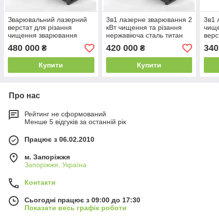
Зварювальний лазерний
3в1 лазерне зварювання 2
3в1 
верстат для різання
кВт чищення та різання
чище
чищення зварювання
нержавіюча сталь титан
верс
2000 wвт 2 квт для металів
латунь 2000 вт
звар
480 000
420 000
340
₴
₴
лазер
Купити
Купити
Про нас
Рейтинг не сформований
Менше 5 відгуків за останній рік
Працює з 06.02.2010
м. Запоріжжя
Запоріжжя, Україна
Контакти
Сьогодні працює з 09:00 до 17:30
Показати весь графік роботи