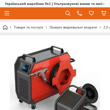
Український виробник №1 | Ультразвукові ванни та мийки | 
Товари та послуги
Лазерні зварювальні апарати
2,0