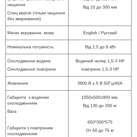
чищення
Від 10 до 300 мм
Спец версія (тільки чищення
без зварювання)
Меню керування, мова
English / Русский
Номінальна потужність
Від 2,5 до 8 кВт
Охолодження водяне
Водяний чилер 1,5-3 HP
Охолодження повітряне
повітряне 1,5-3 HP
Живлення
3800 В ± 5 В 50Гц/40А
Габарити з водяним
1050х500х900 мм,
охолодженням
Від 130 до 260 кг
Вага
650*300*575
Габарити з повітряним
От 50 до 75 кг
охолодженням