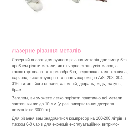
Лазерне різання металів
Лазерний апарат для ручного різання металів дає змогу без
проблем різати метали, як-от чорна сталь усіх марок, а
також гартована та термообробна, неіржавка сталь технічна,
харчова, кислотоупорна та навіть жароміцна AiSi 203, 304,
316, титан і його сплави, алюміній, дюраль, мідь, латунь,
браж.
Загалом, ви зможете легко порізати практично всі метали
завтовшки аж до 10 мм (у разі використання джерела
потужністю 3000 вт)
Для різання вам знадобитися компресор на 100-200 літрів із
тиском 6-8 барів для економії експлуатаційних витримок.