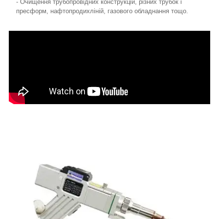
- Очищення трубопровідних конструкцій, різних трубок і
пресформ, нафтопродихліній, газового обладнання тощо.