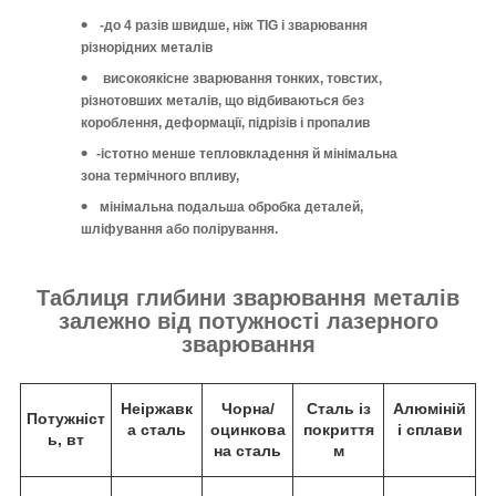
-до 4 разів швидше, ніж TIG і зварювання
різнорідних металів
високоякісне зварювання тонких, товстих,
різнотовших металів, що відбиваються без
короблення, деформації, підрізів і пропалив
-істотно менше тепловкладення й мінімальна
зона термічного впливу,
мінімальна подальша обробка деталей,
шліфування або полірування.
Таблиця глибини зварювання металів
залежно від потужності лазерного
зварювання
Неіржавк
Чорна/
Сталь із
Алюміній
Потужніст
а сталь
оцинкова
покриття
і сплави
ь, вт
на сталь
м