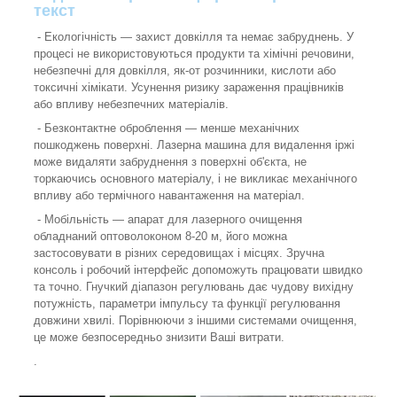
текст
- Екологічність — захист довкілля та немає забруднень. У
процесі не використовуються продукти та хімічні речовини,
небезпечні для довкілля, як-от розчинники, кислоти або
токсичні хімікати. Усунення ризику зараження працівників
або впливу небезпечних матеріалів.
- Безконтактне оброблення — менше механічних
пошкоджень поверхні. Лазерна машина для видалення іржі
може видаляти забруднення з поверхні об'єкта, не
торкаючись основного матеріалу, і не викликає механічного
впливу або термічного навантаження на матеріал.
- Мобільність — апарат для лазерного очищення
обладнаний оптоволоконом 8-20 м, його можна
застосовувати в різних середовищах і місцях. Зручна
консоль і робочий інтерфейс допоможуть працювати швидко
та точно. Гнучкий діапазон регулювань дає чудову вихідну
потужність, параметри імпульсу та функції регулювання
довжини хвилі. Порівнюючи з іншими системами очищення,
це може безпосередньо знизити Ваші витрати.
.