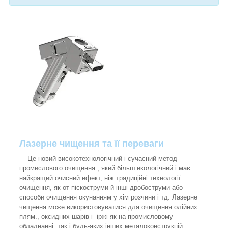
Лазерне чищення та її переваги
Це новий високотехнологічний і сучасний метод
промислового очищення., який більш екологічний і має
найкращий очисний ефект, ніж традиційні технології
очищення, як-от піскоструми й інші дробоструми або
способи очищення окунанням у хім розчини і тд. Лазерне
чищення може використовуватися для очищення олійних
плям., оксидних шарів і іржі як на промисловому
обладнанні, так і будь-яких інших металоконструкцій