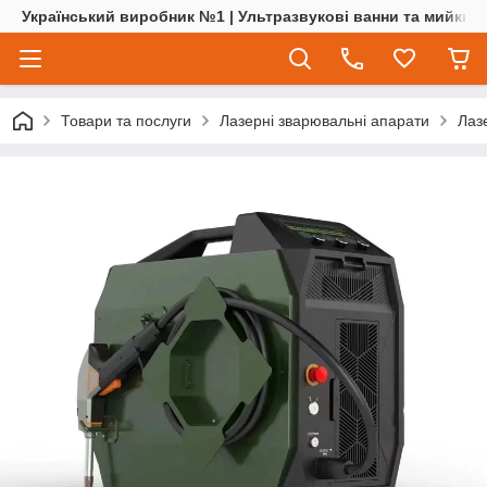
Український виробник №1 | Ультразвукові ванни та мийки | 
Товари та послуги
Лазерні зварювальні апарати
Лаз