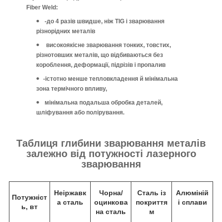
Fiber Weld:
-до 4 разів швидше, ніж TIG і зварювання
різнорідних металів
високоякісне зварювання тонких, товстих,
різнотовших металів, що відбиваються без
короблення, деформації, підрізів і пропалив
-істотно менше тепловкладення й мінімальна
зона термічного впливу,
мінімальна подальша обробка деталей,
шліфування або полірування.
Таблиця глибини зварювання металів
залежно від потужності лазерного
зварювання
Неіржавк
Чорна/
Сталь із
Алюміній
Потужніст
а сталь
оцинкова
покриття
і сплави
ь, вт
на сталь
м