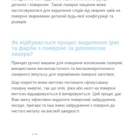
деталях і поверхнях. Також лазерне чищення може
застосовуватися для видалення слідів від зварних швів на
поверхні зварюваних деталей будь-якої конфігурації та
розмірів.
Як відбувається процес видалення іржі
та фарби з поверхні за допомогою
лазера?
Принцип ручної машини для очищення волоконним лазером:
використання високочастотного та високоенергетичного
лазерного імпульсу для опромінення поверхні заготівок.
Шар покриття може миттєво поглинати сфокусовану
лазерну енергію, так що олія, іржа або наліт на поверхні
миттєво відшаровуються й випаровуються. Цей процес дає
Вам змогу ефективно видалити поверхневі забруднення,
оксиди, пригари та інші важкі забруднення з поверхні до
чистого металу на високій швидкості.