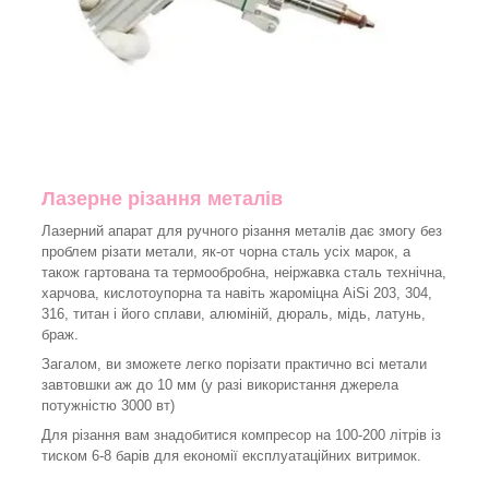
Лазерне різання металів
Лазерний апарат для ручного різання металів дає змогу без
проблем різати метали, як-от чорна сталь усіх марок, а
також гартована та термообробна, неіржавка сталь технічна,
харчова, кислотоупорна та навіть жароміцна AiSi 203, 304,
316, титан і його сплави, алюміній, дюраль, мідь, латунь,
браж.
Загалом, ви зможете легко порізати практично всі метали
завтовшки аж до 10 мм (у разі використання джерела
потужністю 3000 вт)
Для різання вам знадобитися компресор на 100-200 літрів із
тиском 6-8 барів для економії експлуатаційних витримок.