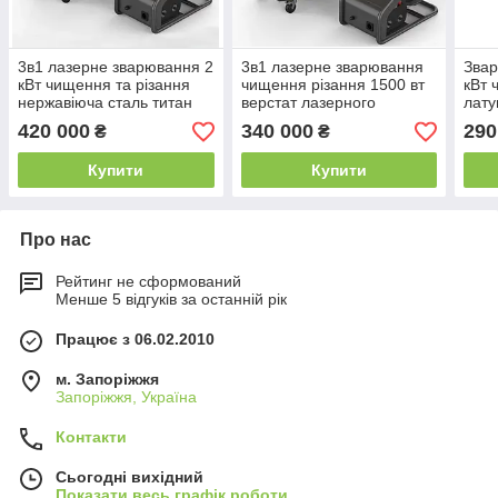
3в1 лазерне зварювання 2
3в1 лазерне зварювання
Звар
кВт чищення та різання
чищення різання 1500 вт
кВт 
нержавіюча сталь титан
верстат лазерного
лату
латунь 2000 вт
зварювання на 1,5 кВт
лазе
420 000
340 000
290
₴
₴
вт
Купити
Купити
Про нас
Рейтинг не сформований
Менше 5 відгуків за останній рік
Працює з 06.02.2010
м. Запоріжжя
Запоріжжя, Україна
Контакти
Сьогодні вихідний
Показати весь графік роботи