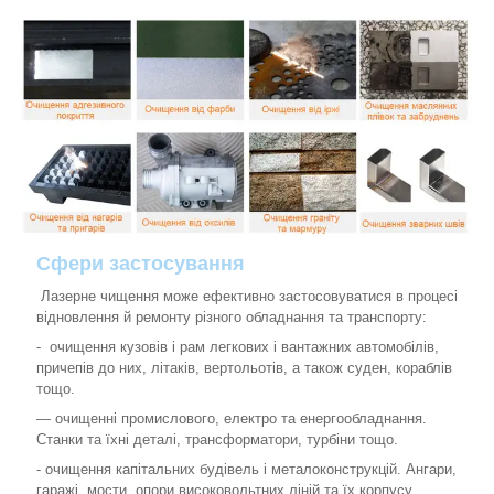
Сфери застосування
Лазерне чищення може ефективно застосовуватися в процесі
відновлення й ремонту різного обладнання та транспорту:
- очищення кузовів і рам легкових і вантажних автомобілів,
причепів до них, літаків, вертольотів, а також суден, кораблів
тощо.
— очищенні промислового, електро та енергообладнання.
Станки та їхні деталі, трансформатори, турбіни тощо.
- очищення капітальних будівель і металоконструкцій. Ангари,
гаражі, мости, опори високовольтних ліній та їх корпусу.