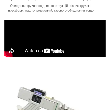
- Очищення трубопровідних конструкцій, різних трубок і
пресформ, нафтопродихліній, газового обладнання тощо.