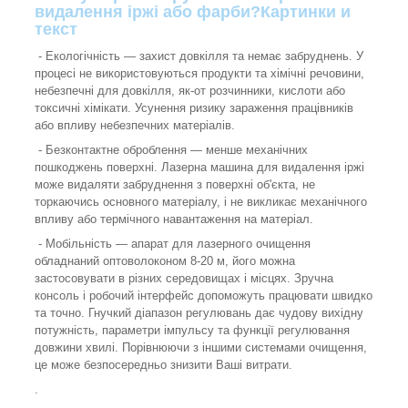
видалення іржі або фарби?
Картинки и
текст
- Екологічність — захист довкілля та немає забруднень. У
процесі не використовуються продукти та хімічні речовини,
небезпечні для довкілля, як-от розчинники, кислоти або
токсичні хімікати. Усунення ризику зараження працівників
або впливу небезпечних матеріалів.
- Безконтактне оброблення — менше механічних
пошкоджень поверхні. Лазерна машина для видалення іржі
може видаляти забруднення з поверхні об'єкта, не
торкаючись основного матеріалу, і не викликає механічного
впливу або термічного навантаження на матеріал.
- Мобільність — апарат для лазерного очищення
обладнаний оптоволоконом 8-20 м, його можна
застосовувати в різних середовищах і місцях. Зручна
консоль і робочий інтерфейс допоможуть працювати швидко
та точно. Гнучкий діапазон регулювань дає чудову вихідну
потужність, параметри імпульсу та функції регулювання
довжини хвилі. Порівнюючи з іншими системами очищення,
це може безпосередньо знизити Ваші витрати.
.