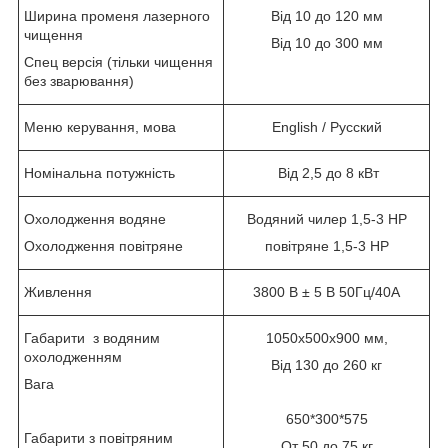
Ширина променя лазерного
Від 10 до 120 мм
чищення
Від 10 до 300 мм
Спец версія (тільки чищення
без зварювання)
Меню керування, мова
English / Русский
Номінальна потужність
Від 2,5 до 8 кВт
Охолодження водяне
Водяний чилер 1,5-3 HP
Охолодження повітряне
повітряне 1,5-3 HP
Живлення
3800 В ± 5 В 50Гц/40А
Габарити з водяним
1050х500х900 мм,
охолодженням
Від 130 до 260 кг
Вага
650*300*575
Габарити з повітряним
От 50 до 75 кг